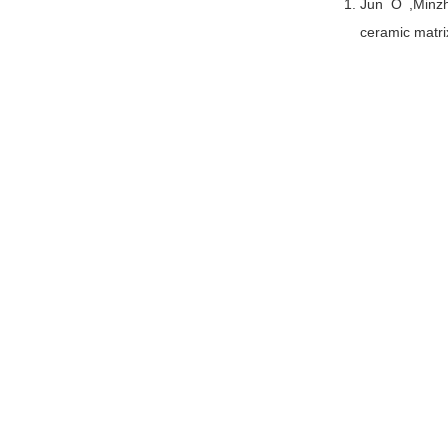
Jun O ,Minzh
ceramic matri