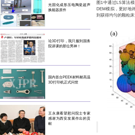
图1中通过LS算法
光固化成形压电陶瓷超声
DEM模拟，更好地
换能器原件
到获得均匀的颗粒床
论3D打印，我只服到国务
院讲课的那位男神！
国内首台PEEK材料耐高温
3D打印机正式问世
王永康看望慰问院士专家
感谢为西安发展作出的贡
献