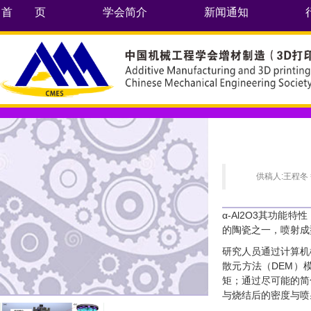
首 页
学会简介
新闻通知
供稿人:王程冬
α-Al2O3其功
的陶瓷之一，喷射成
研究人员通过计算机模拟
散元方法（DEM）
矩；通过尽可能的简
与烧结后的密度与喷