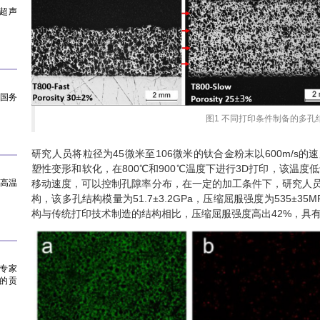
超声
到国务
图1 不同打印条件制备的多孔
研究人员将粒径为45微米至106微米的钛合金粉末以600m/s
塑性变形和软化，在800℃和900℃温度下进行3D打印，该温度
耐高温
移动速度，可以控制孔隙率分布，在一定的加工条件下，研究人
构，该多孔结构模量为51.7±3.2GPa，压缩屈服强度为535±3
构与传统打印技术制造的结构相比，压缩屈服强度高出42%，具
专家
的贡