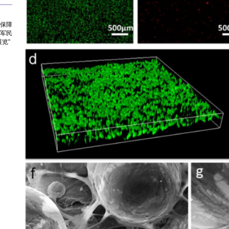
修保障
届军民
览”